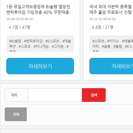
1등 유일고액보증업체 BJ솔랭 멸망전
국내 최대 자본력 종목별
벤픽후마감 가입첫충 40% 무한매충이
매주 홀덤 무료토너 진행 
벤트
25-06-03 02:45:44
25-11-10 08:44:54
4.7점 / 47명
4.8점 / 21명
#BJ솔랭
,
#벤픽후마감
,
#E스포츠
,
#에볼
#스포츠
,
#카지노
,
#에볼
루션
,
#스포츠
,
#미니게임
,
#고자본
,
#
마틱
,
#슬롯
,
#홀덤
,
#E
홀덤
포츠
자세히보기
자세히보
전체