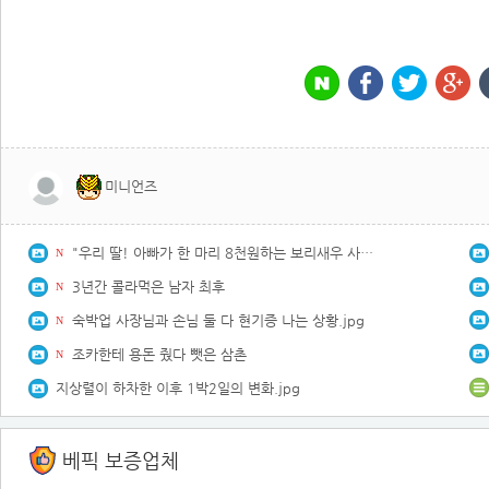
미니언즈
"우리 딸! 아빠가 한 마리 8천원하는 보리새우 사왔어!"
N
3년간 콜라먹은 남자 최후
N
숙박업 사장님과 손님 둘 다 현기증 나는 상황.jpg
N
조카한테 용돈 줬다 뺏은 삼촌
N
지상렬이 하차한 이후 1박2일의 변화.jpg
베픽 보증업체