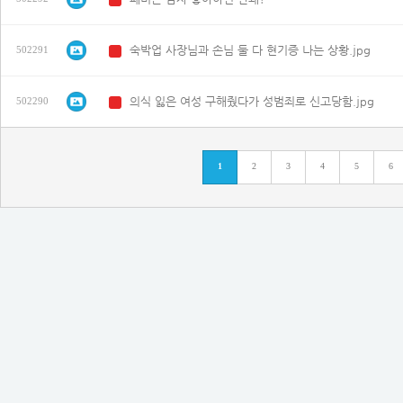
숙박업 사장님과 손님 둘 다 현기증 나는 상황.jpg
502291
N
의식 잃은 여성 구해줬다가 성범죄로 신고당함.jpg
502290
N
1
2
3
4
5
6