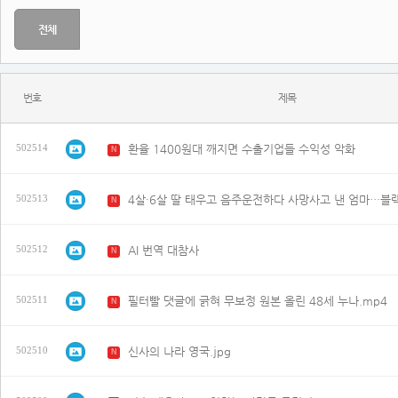
전체
번호
제목
환율 1400원대 깨지면 수출기업들 수익성 악화
502514
N
502513
N
AI 번역 대참사
502512
N
필터빨 댓글에 긁혀 무보정 원본 올린 48세 누나.mp4
502511
N
신사의 나라 영국.jpg
502510
N