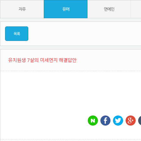
자유
유머
연예인
목록
유치원생 7살의 미세먼지 해결답안