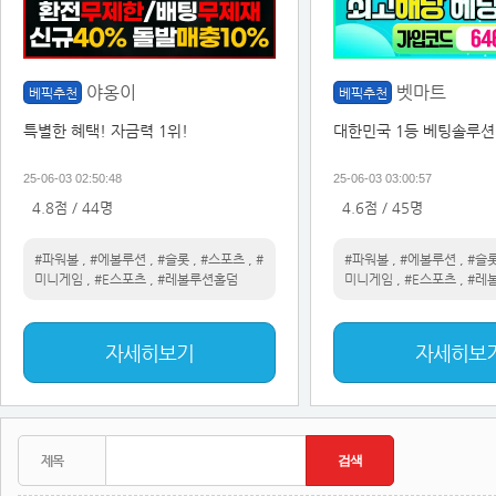
야옹이
벳마트
베픽추천
베픽추천
특별한 혜택! 자금력 1위!
대한민국 1등 베팅솔루션
25-06-03 02:50:48
25-06-03 03:00:57
4.8점 / 44명
4.6점 / 45명
#파워볼
,
#에볼루션
,
#슬롯
,
#스포츠
,
#
#파워볼
,
#에볼루션
,
#슬
미니게임
,
#E스포츠
,
#레볼루션홀덤
미니게임
,
#E스포츠
,
#레
자세히보기
자세히보