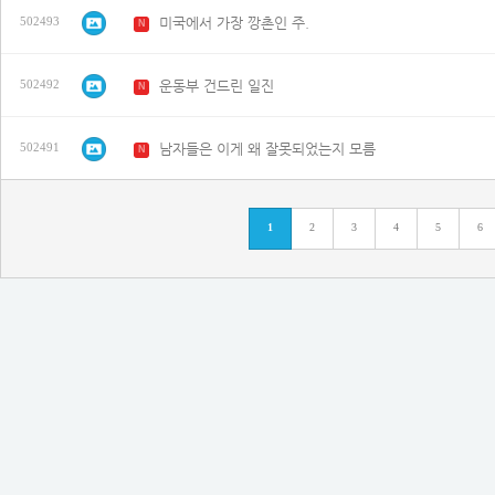
미국에서 가장 깡촌인 주.
502493
N
운동부 건드린 일진
502492
N
남자들은 이게 왜 잘못되었는지 모름
502491
N
1
2
3
4
5
6