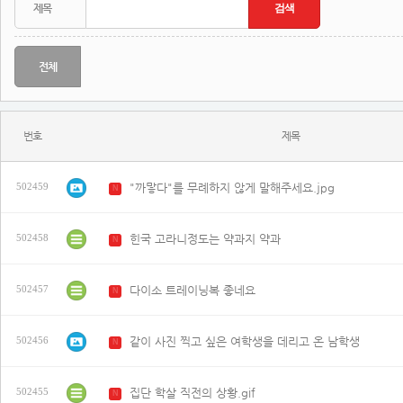
전체
번호
제목
"까맣다"를 무례하지 않게 말해주세요.jpg
502459
N
힌국 고라니정도는 약과지 약과
502458
N
다이소 트레이닝복 좋네요
502457
N
같이 사진 찍고 싶은 여학생을 데리고 온 남학생
502456
N
집단 학살 직전의 상황.gif
502455
N