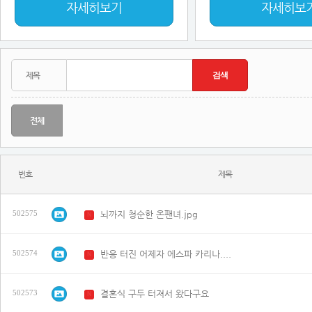
자세히보기
자세히보
전체
번호
제목
뇌까지 청순한 온팬녀.jpg
502575
N
반응 터진 어제자 에스파 카리나....
502574
N
결혼식 구두 터져서 왔다구요
502573
N