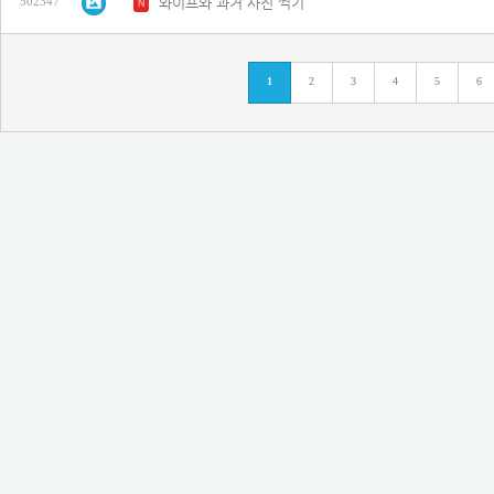
와이프와 과거 사진 찍기
502347
N
1
2
3
4
5
6