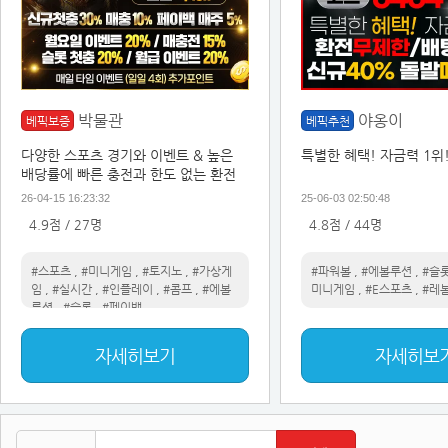
박물관
야옹이
베픽보증
베픽추천
다양한 스포츠 경기와 이벤트 & 높은
특별한 혜택! 자금력 1위
배당률에 빠른 충전과 한도 없는 환전
26-04-15 16:23:32
25-06-03 02:50:48
4.9점 / 27명
4.8점 / 44명
#스포츠
,
#미니게임
,
#토지노
,
#가상게
#파워볼
,
#에볼루션
,
#슬
임
,
#실시간
,
#인플레이
,
#콤프
,
#에볼
미니게임
,
#E스포츠
,
#레
루션
,
#슬롯
,
#페이백
자세히보기
자세히보