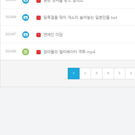
남편 정자를 받고 싶대요
N
원폭절을 맞아 개소리 늘어놓는 일본인들.twt
502408
N
연예인 미담
502407
N
엄마들의 엘리베이터 격투.mp4
502406
N
1
2
3
4
5
6