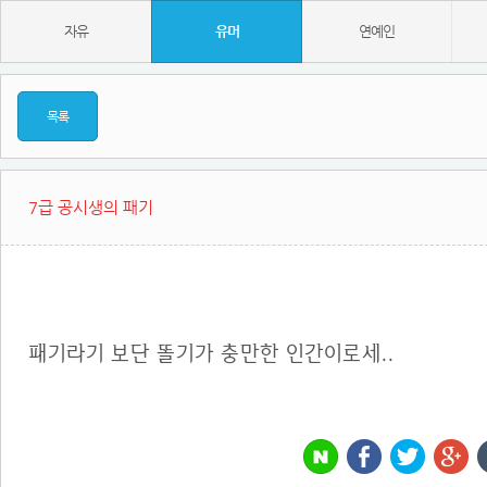
자유
유머
연예인
목록
7급 공시생의 패기
패기라기 보단 똘기가 충만한 인간이로세..