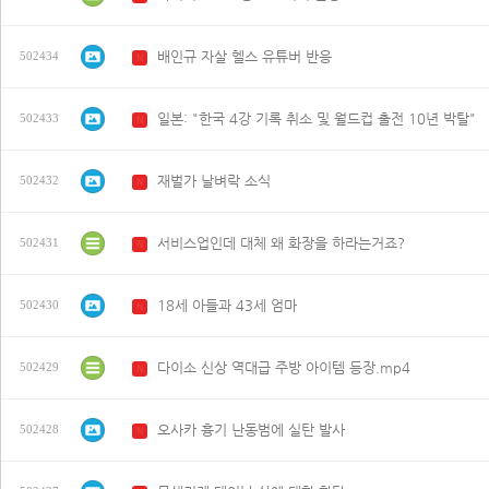
배인규 자살 헬스 유튜버 반응
502434
N
일본: "한국 4강 기록 취소 및 월드컵 출전 10년 박탈"
502433
N
재벌가 날벼락 소식
502432
N
서비스업인데 대체 왜 화장을 하라는거죠?
502431
N
18세 아들과 43세 엄마
502430
N
다이소 신상 역대급 주방 아이템 등장.mp4
502429
N
오사카 흉기 난동범에 실탄 발사
502428
N