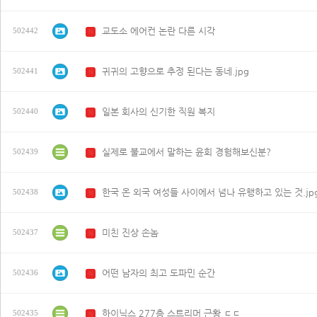
교도소 에어컨 논란 다른 시각
502442
N
귀귀의 고향으로 추정 된다는 동네.jpg
502441
N
일본 회사의 신기한 직원 복지
502440
N
실제로 불교에서 말하는 윤회 경험해보신분?
502439
N
한국 온 외국 여성들 사이에서 넘나 유행하고 있는 것.jp
502438
N
미친 진상 손놈
502437
N
어떤 남자의 최고 도파민 순간
502436
N
하이닉스 277층 스트리머 근황 ㄷㄷ
502435
N