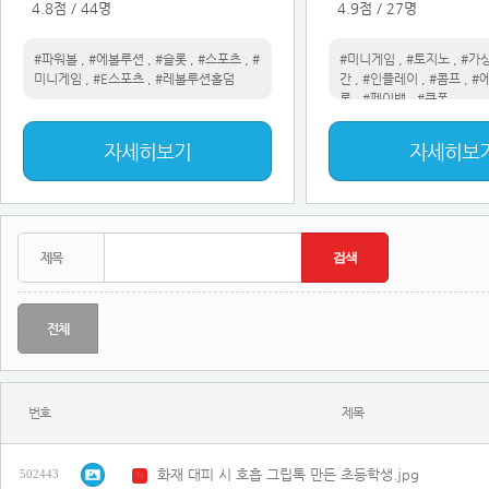
4.8점 / 44명
4.9점 / 27명
#파워볼
,
#에볼루션
,
#슬롯
,
#스포츠
,
#
#미니게임
,
#토지노
,
#가
미니게임
,
#E스포츠
,
#레볼루션홀덤
간
,
#인플레이
,
#콤프
,
#
롯
,
#페이백
,
#쿠폰
자세히보기
자세히보
전체
번호
제목
화재 대피 시 호흡 그립톡 만든 초등학생.jpg
502443
N