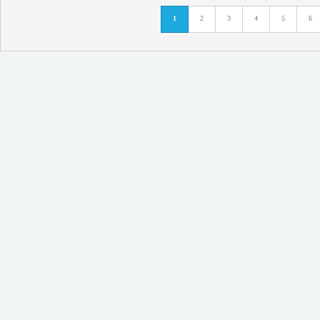
1
2
3
4
5
6