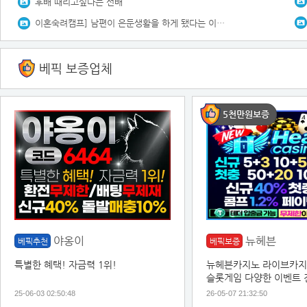
후배 때리고싶다는 선배
이혼숙려캠프] 남편이 은둔생활을 하게 됐다는 이유.jpg
베픽 보증업체
5천만원보증
야옹이
뉴헤븐
베픽추천
베픽보증
특별한 혜택! 자금력 1위!
뉴헤븐카지노 라이브카지
슬롯게임 다양한 이벤트 진
충·페이백 혜택과 빠른충
25-06-03 02:50:48
26-05-07 21:32:50
지원