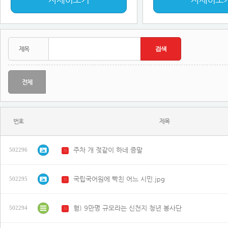
전체
번호
제목
주차 개 젖같이 하네 증말
502296
N
국립국어원에 빡친 어느 시민.jpg
502295
N
혐) 9만명 규모라는 신천지 청년 봉사단
502294
N