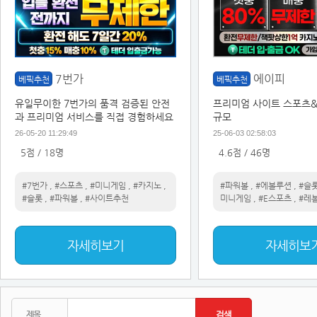
7번가
에이피
베픽추천
베픽추천
유일무이한 7번가의 품격 검증된 안전
프리미엄 사이트 스포츠
과 프리미엄 서비스를 직접 경험하세요
규모
26-05-20 11:29:49
25-06-03 02:58:03
5점 / 18명
4.6점 / 46명
#7번가
,
#스포츠
,
#미니게임
,
#카지노
,
#파워볼
,
#에볼루션
,
#슬
#슬롯
,
#파워볼
,
#사이트추천
미니게임
,
#E스포츠
,
#레
자세히보기
자세히보