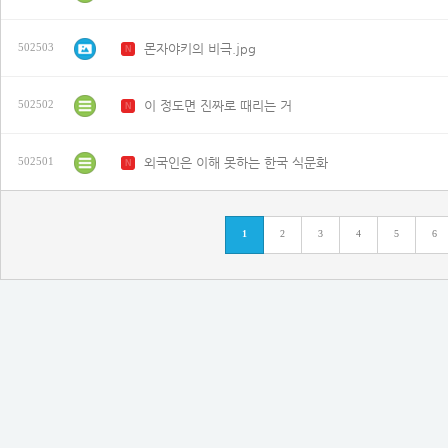
몬자야키의 비극.jpg
502503
N
이 정도면 진짜로 때리는 거
502502
N
외국인은 이해 못하는 한국 식문화
502501
N
1
2
3
4
5
6