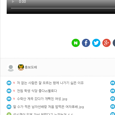
홍보도배
차 없는 사람은 잘 모르는 밤에 나가기 싫은 이유
N
천원 학생 식당 좋다vs별로다
N
수락산 계곡 갔다가 개빡친 여성.jpg
N
말 수가 적은 남자선배랑 처음 밥먹은 여자후배.jpg
성시경이 일본 가서 부럽다고 느끼는거 ㄷㄷ