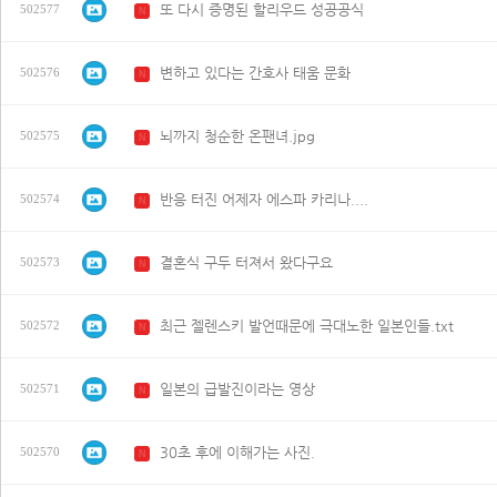
또 다시 증명된 할리우드 성공공식
502577
N
변하고 있다는 간호사 태움 문화
502576
N
뇌까지 청순한 온팬녀.jpg
502575
N
반응 터진 어제자 에스파 카리나....
502574
N
결혼식 구두 터져서 왔다구요
502573
N
최근 젤렌스키 발언때문에 극대노한 일본인들.txt
502572
N
일본의 급발진이라는 영상
502571
N
30초 후에 이해가는 사진.
502570
N