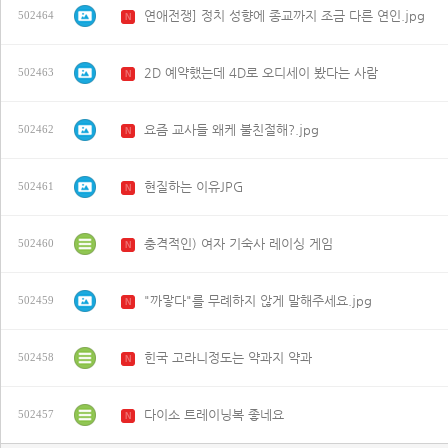
연애전쟁] 정치 성향에 종교까지 조금 다른 연인.jpg
502464
N
2D 예약했는데 4D로 오디세이 봤다는 사람
502463
N
요즘 교사들 왜케 불친절해?.jpg
502462
N
현질하는 이유JPG
502461
N
충격적인) 여자 기숙사 레이싱 게임
502460
N
"까맣다"를 무례하지 않게 말해주세요.jpg
502459
N
힌국 고라니정도는 약과지 약과
502458
N
다이소 트레이닝복 좋네요
502457
N