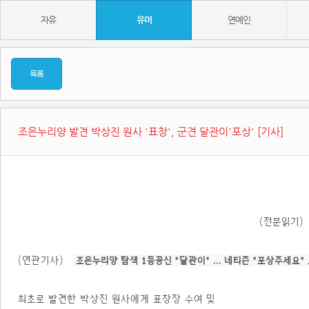
자유
유머
연예인
목록
조은누리양 발견 박상진 원사 '표창', 군견 달관이'포상' [기사]
(전문읽기)
(연관기사)
조은누리양 탐색 1등공신 "달관이" ... 네티즌 "포상주세요"
최초로 발견한 박상진 원사에게 표창장 수여 및