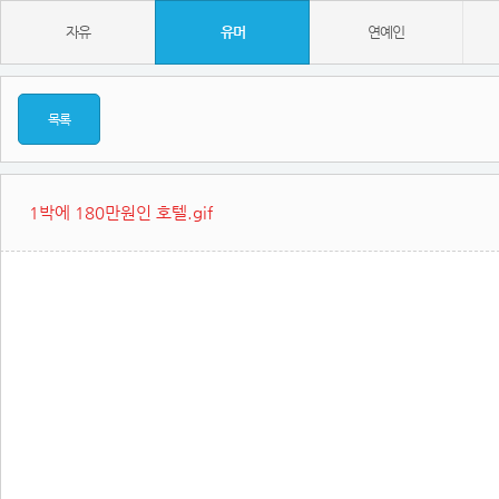
자유
유머
연예인
목록
1박에 180만원인 호텔.gif