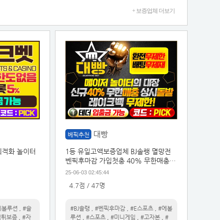
+ 보증업체 더보기
대빵
베픽추천
최적화 놀이터
1등 유일고액보증업체 BJ솔랭 멸망전
벤픽후마감 가입첫충 40% 무한매충이
벤트
25-06-03 02:45:44
4.7점 / 47명
에볼루션
,
#슬
#BJ솔랭
,
#벤픽후마감
,
#E스포츠
,
#에볼
먹튀보증
,
#자
루션
,
#스포츠
,
#미니게임
,
#고자본
,
#