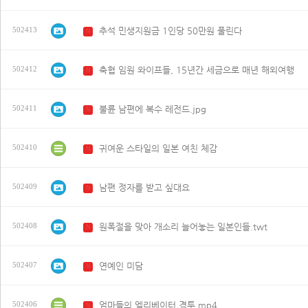
추석 민생지원금 1인당 50만원 풀린다
502413
N
축협 임원 와이프들, 15년간 세금으로 매년 해외여행
502412
N
불륜 남편에 복수 레전드.jpg
502411
N
귀여운 스타일의 일본 여친 체감
502410
N
남편 정자를 받고 싶대요
502409
N
원폭절을 맞아 개소리 늘어놓는 일본인들.twt
502408
N
연예인 미담
502407
N
엄마들의 엘리베이터 격투.mp4
502406
N