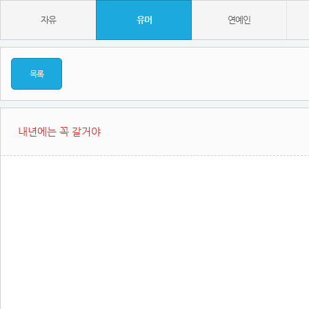
자유
유머
연예인
목록
내년에는 꼭 갈거야