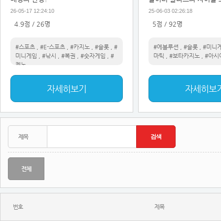
26-05-17 12:24:10
25-06-03 02:26:18
4.9점 / 26명
5점 / 92명
#스포츠
,
#E-스포츠
,
#카지노
,
#슬롯
,
#
#에볼루션
,
#슬롯
,
#미니
미니게임
,
#낚시
,
#복권
,
#숫자게임
,
#
마틱
,
#보타카지노
,
#아시
케노
자세히보기
자세히보
전체
번호
제목