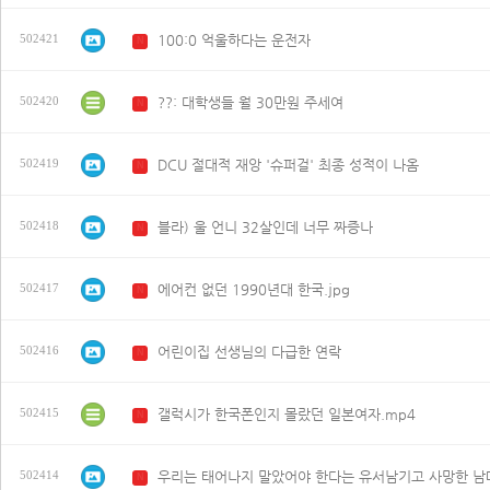
100:0 억울하다는 운전자
502421
N
??: 대학생들 월 30만원 주세여
502420
N
DCU 절대적 재앙 '슈퍼걸' 최종 성적이 나옴
502419
N
블라) 울 언니 32살인데 너무 짜증나
502418
N
에어컨 없던 1990년대 한국.jpg
502417
N
어린이집 선생님의 다급한 연락
502416
N
갤럭시가 한국폰인지 몰랐던 일본여자.mp4
502415
N
우리는 태어나지 말았어야 한다는 유서남기고 사망한 남매
502414
N