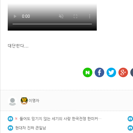
대단한다...
이영자
들어도 믿기지 않는 세기의 사랑 한국전쟁 한미커플.jpg
N
현대차 진짜 큰일남