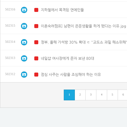
지하철에서 목격된 연예인들
502316
N
이혼숙려캠프] 남편이 은둔생활을 하게 됐다는 이유.jpg
502315
N
정부, 올해 가석방 30% 확대 ㄷ "교도소 과밀 해소위해
502314
N
네일샵 여사장에게 문자 보낸 80대
502313
N
점심 사주는 사람을 조심해야 하는 이유
502312
N
1
2
3
4
5
6