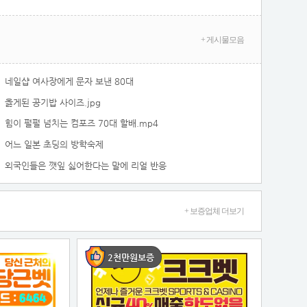
+ 게시물모음
네일샵 여사장에게 문자 보낸 80대
옳게된 공기밥 사이즈.jpg
힘이 펄펄 넘치는 컴포즈 70대 할배.mp4
어느 일본 초딩의 방학숙제
외국인들은 깻잎 싫어한다는 말에 리얼 반응
+ 보증업체 더보기
2천만원보증