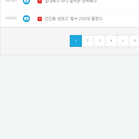
침대축구 하다 좆박은 한국축구
502363
N
인간용 냉장고’ 벌써 200대 팔렸다
502362
N
1
2
3
4
5
6