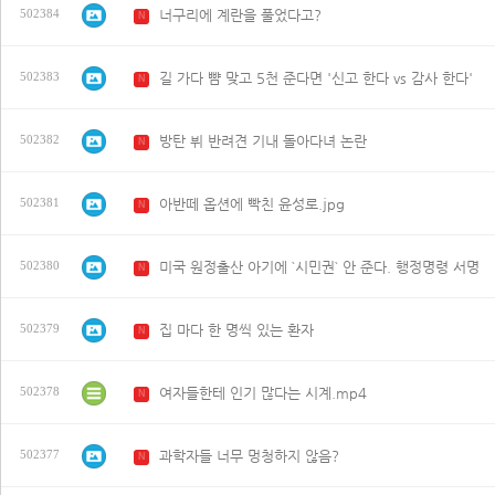
너구리에 계란을 풀었다고?
502384
N
길 가다 뺨 맞고 5천 준다면 '신고 한다 vs 감사 한다'
502383
N
방탄 뷔 반려견 기내 돌아다녀 논란
502382
N
아반떼 옵션에 빡친 윤성로.jpg
502381
N
미국 원정출산 아기에 `시민권` 안 준다. 행정명령 서명
502380
N
집 마다 한 명씩 있는 환자
502379
N
여자들한테 인기 많다는 시계.mp4
502378
N
과학자들 너무 멍청하지 않음?
502377
N