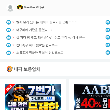
오쿠오쿠오타쿠
현재 난리 났다는 네이버 블로거들 근황ㄷㄷㄷ
N
너구리에 계란을 풀었다고?
N
길 가다 뺨 맞고 5천 준다면 '신고 한다 vs 감사 한다'
N
침대축구 하다 좆박은 한국축구
N
소름돋게 정확한 무의식 심리테스트
N
베픽 보증업체