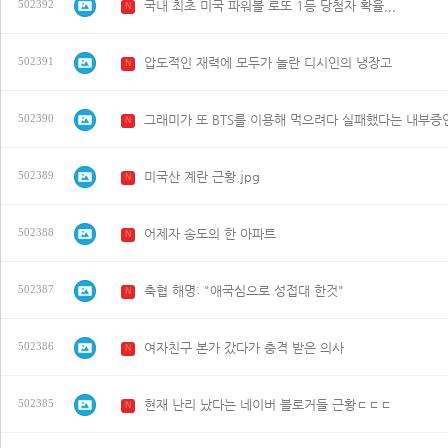
국내 최초 미국 파워볼 로또 1등 당첨자 확율,,,
502392
N
압도적인 재력에 모두가 놀란 디시인의 냉장고
502391
N
그래미가 또 BTS를 이용해 먹으려다 실패했다는 내부증
502390
N
미국산 계란 근황.jpg
502389
N
어제자 송도의 한 아파트
502388
N
축협 해명: "애국심으로 성접대 한것"
502387
N
여자친구 본가 갔다가 충격 받은 의사
502386
N
현재 난리 났다는 네이버 블로거들 근황ㄷㄷㄷ
502385
N