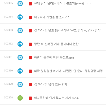
현재 난리 났다는 네이버 블로거들 근황ㄷㄷㄷ
502385
N
너구리에 계란을 풀었다고?
502384
N
길 가다 뺨 맞고 5천 준다면 '신고 한다 vs 감사 한다'
502383
N
방탄 뷔 반려견 기내 돌아다녀 논란
502382
N
아반떼 옵션에 빡친 윤성로.jpg
502381
N
미국 원정출산 아기에 `시민권` 안 준다. 행정명령 서명
502380
N
집 마다 한 명씩 있는 환자
502379
N
여자들한테 인기 많다는 시계.mp4
502378
N