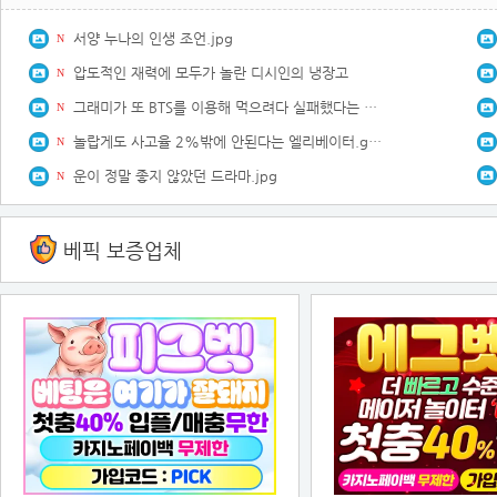
서양 누나의 인생 조언.jpg
N
압도적인 재력에 모두가 놀란 디시인의 냉장고
N
그래미가 또 BTS를 이용해 먹으려다 실패했다는 내부증언 폭로
N
놀랍게도 사고율 2%밖에 안된다는 엘리베이터.gif & txt
N
운이 정말 좋지 않았던 드라마.jpg
N
베픽 보증업체