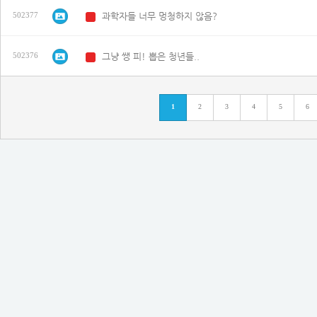
과학자들 너무 멍청하지 않음?
502377
N
그냥 쌩 피! 뽑은 청년들..
502376
N
1
2
3
4
5
6