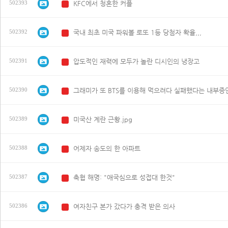
KFC에서 청혼한 커플
502393
N
국내 최초 미국 파워볼 로또 1등 당첨자 확율,,,
502392
N
압도적인 재력에 모두가 놀란 디시인의 냉장고
502391
N
그래미가 또 BTS를 이용해 먹으려다 실패했다는 내부증
502390
N
미국산 계란 근황.jpg
502389
N
어제자 송도의 한 아파트
502388
N
축협 해명: "애국심으로 성접대 한것"
502387
N
여자친구 본가 갔다가 충격 받은 의사
502386
N