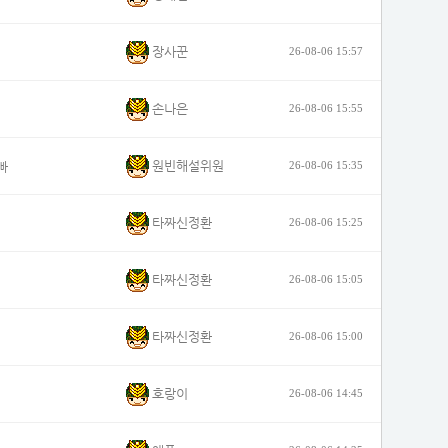
장사꾼
26-08-06 15:57
손나은
26-08-06 15:55
원빈해설위원
빠
26-08-06 15:35
타짜신정환
26-08-06 15:25
타짜신정환
26-08-06 15:05
타짜신정환
26-08-06 15:00
호랑이
26-08-06 14:45