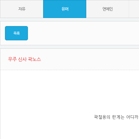
자유
유머
연예인
목록
우주 신사 곽노스
곽철용의 한계는 어디까