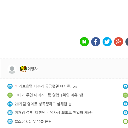
이영자
러브호텔 내부가 궁금했던 여사친.jpg
N
그녀가 무인 아이스크림 영업 1위인 이유.gif
20개월 영아를 성폭행하고 살해한 놈
이재명 정부, 대한민국 역사상 최초로 친일파 재산 환수 성공
헬스장 CCTV 유출 논란