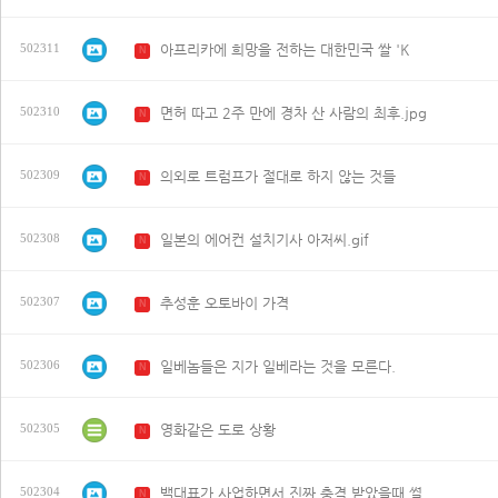
아프리카에 희망을 전하는 대한민국 쌀 'K
502311
N
면허 따고 2주 만에 경차 산 사람의 최후.jpg
502310
N
의외로 트럼프가 절대로 하지 않는 것들
502309
N
일본의 에어컨 설치기사 아저씨.gif
502308
N
추성훈 오토바이 가격
502307
N
일베놈들은 지가 일베라는 것을 모른다.
502306
N
영화같은 도로 상황
502305
N
백대표가 사업하면서 진짜 충격 받았을때 썰
502304
N