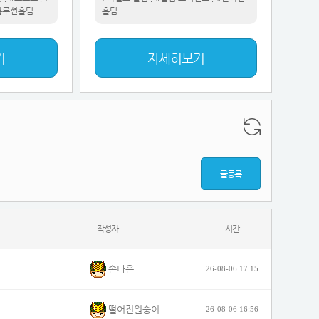
볼루션홀덤
홀덤
기
자세히보기
글등록
작성자
시간
손나은
26-08-06 17:15
떨어진원숭이
26-08-06 16:56