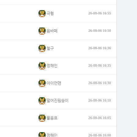
극혐
26-08-06 16:55
음바페
26-08-06 16:50
철구
26-08-06 16:36
정해인
26-08-06 16:35
아이언맨
26-08-06 16:30
떨어진원숭이
26-08-06 16:10
물음표
26-08-06 16:05
정해인
26-08-06 16:00