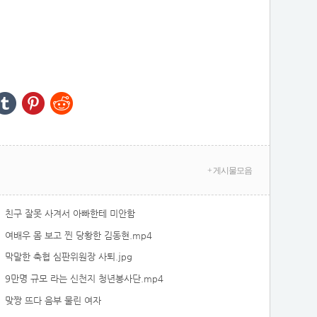
+ 게시물모음
친구 잘못 사겨서 아빠한테 미안함
여배우 몸 보고 찐 당황한 김동현.mp4
막말한 축협 심판위원장 사퇴.jpg
9만명 규모 라는 신천지 청년봉사단.mp4
맞짱 뜨다 음부 물린 여자