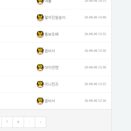
애플
26-08-06 14:25
떨어진원숭이
26-08-06 14:00
홍보도배
26-08-06 13:55
곰비서
26-08-06 13:50
아이언맨
26-08-06 13:30
미니언즈
26-08-06 13:25
곰비서
26-08-06 12:50
7
8
›
»