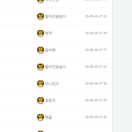
떨어진원숭이
26-08-06 07:41
해적
26-08-06 07:39
음바페
26-08-06 07:37
떨어진원숭이
26-08-06 07:32
미니언즈
26-08-06 07:30
호랑이
26-08-06 07:20
해골
26-08-06 05:50