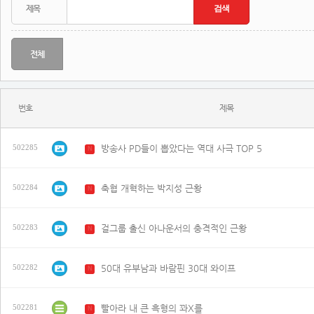
전체
번호
제목
방송사 PD들이 뽑았다는 역대 사극 TOP 5
502285
N
축협 개혁하는 박지성 근황
502284
N
걸그룹 출신 아나운서의 충격적인 근황
502283
N
50대 유부남과 바람핀 30대 와이프
502282
N
빨아라 내 큰 흑형의 꽈X를
502281
N