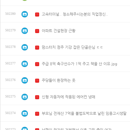
고속터미널.. 청소해주시는분의 직업정신..
502280
N
아파트 건설현장 근황
502279
N
맘스터치 점주 기강 잡은 단골손님 ㄷㄷ
502278
N
주급 8억 축구선수가 1억 주고 책을 산 이유.jpg
502277
N
주당들이 환장하는 옷
502276
N
신형 자동차에 작용된 에어컨 냉매
502275
N
부모님 전재산 7억을 불법도박으로 날린 임용고시생딸
502274
N
남편이 잠자리 거부해서 이혼 고민 중인 여자
502273