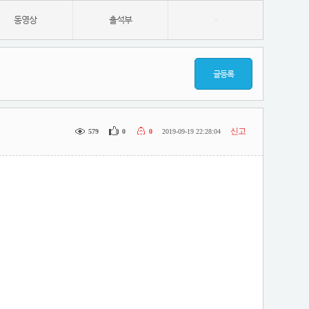
동영상
출석부
-
글등록
신고
579
0
0
2019-09-19 22:28:04