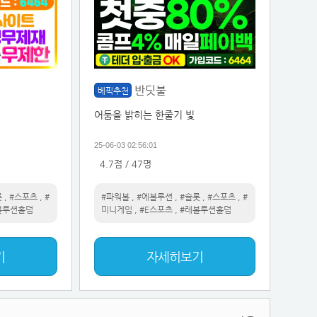
반딧불
베픽추천
어둠을 밝히는 한줄기 빛
25-06-03 02:56:01
4.7점 / 47명
롯
,
#스포츠
,
#
#파워볼
,
#에볼루션
,
#슬롯
,
#스포츠
,
#
볼루션홀덤
미니게임
,
#E스포츠
,
#레볼루션홀덤
기
자세히보기