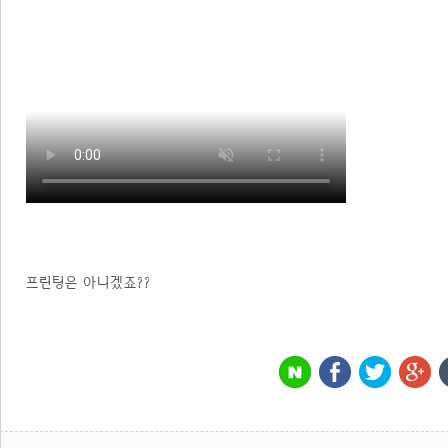
프린팅은 아니겠죠??