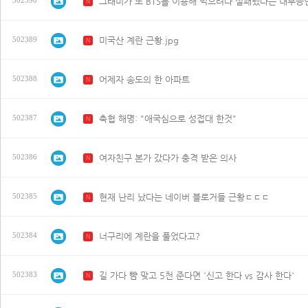
그래미가 또 BTS를 이용해 먹으려다 실패했다는 내부증
N
미국산 계란 근황.jpg
502389
N
어제자 송도의 한 아파트
502388
N
축협 해명: "애국심으로 성접대 한것"
502387
N
여자친구 본가 갔다가 충격 받은 의사
502386
N
현재 난리 났다는 네이버 블로거들 근황ㄷㄷㄷ
502385
N
너구리에 계란을 풀었다고?
502384
N
길 가다 뺨 맞고 5천 준다면 '신고 한다 vs 감사 한다'
502383
N