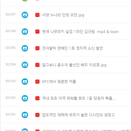
서양 누나의 인생 조언.jpg
502397
N
현재 나무위키 실검 1위인 김규원. mp4 & toon
502396
N
전자발찌 연예인 1호 정치적 소신 발언
502395
N
알고보니 흙수저 출신인 배우 이성경.jpg
502394
N
KFC에서 청혼한 커플
502393
N
국내 최초 미국 파워볼 로또 1등 당첨자 확율,,,
502392
N
압도적인 재력에 모두가 놀란 디시인의 냉장고
502391
N
502390