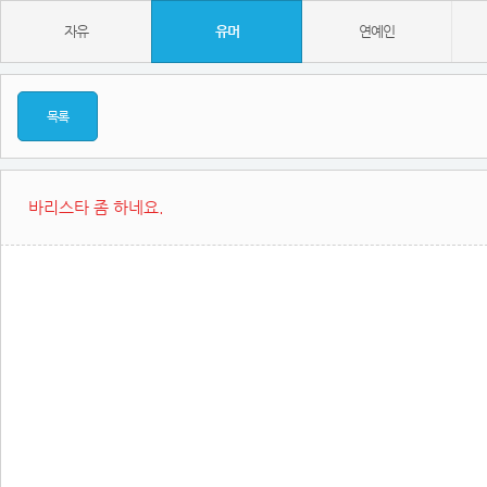
자유
유머
연예인
목록
바리스타 좀 하네요.