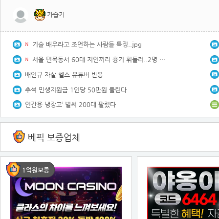
가습기
기술 배우라고 조언하는 사람들 특징..jpg
N
서울 면목동서 60대 지인끼리 흉기 휘둘러..2명 모두 사망
N
배인규 자살 헬스 유튜버 반응
추석 민생지원금 1인당 50만원 풀린다
인간용 냉장고’ 벌써 200대 팔렸다
베픽 보증업체
1억원보증