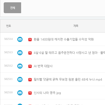
전체
번호
제목
환율 1400원대 깨지면 수출기업들 수익성 악화
502514
N
502513
N
AI 번역 대참사
502512
N
필터빨 댓글에 긁혀 무보정 원본 올린 48세 누나.mp4
502511
N
신사의 나라 영국.jpg
502510
N