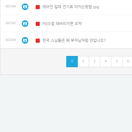
에어컨 킬때 전기료 아끼는방법.jpg
502346
N
PD수첩 레버리지편 요약
502345
N
한국 스님들은 왜 부처님처럼 안입나요?
502344
N
1
2
3
4
5
6