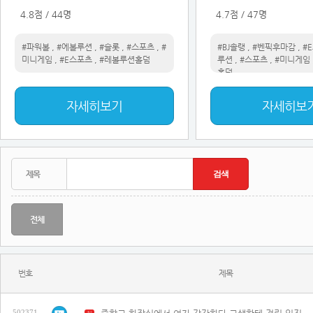
4.8점 / 44명
4.7점 / 47명
#파워볼
,
#에볼루션
,
#슬롯
,
#스포츠
,
#
#BJ솔랭
,
#벤픽후마감
,
#
미니게임
,
#E스포츠
,
#레볼루션홀덤
루션
,
#스포츠
,
#미니게임
홀덤
자세히보기
자세히보
전체
번호
제목
502371