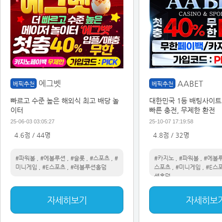
에그벳
AABET
베픽추천
베픽추천
빠르고 수준 높은 해외식 최고 배당 놀
대한민국 1등 배팅사이트 
이터
빠른 충전, 무제한 환전
25-06-03 03:05:27
25-10-07 17:19:58
4.6점 / 44명
4.8점 / 32명
#파워볼
,
#에볼루션
,
#슬롯
,
#스포츠
,
#
#카지노
,
#파워볼
,
#에볼
미니게임
,
#E스포츠
,
#레볼루션홀덤
스포츠
,
#미니게임
,
#E스
션홀덤
자세히보기
자세히보