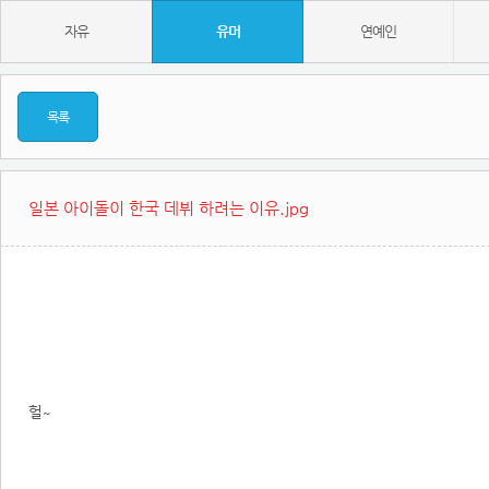
자유
유머
연예인
목록
일본 아이돌이 한국 데뷔 하려는 이유.jpg
헐~