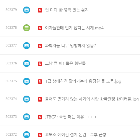
집 마다 한 명씩 있는 환자
502379
N
여자들한테 인기 많다는 시계.mp4
502378
N
과학자들 너무 멍청하지 않음?
502377
N
그냥 쌩 피! 뽑은 청년들..
502376
N
1급 생태하천 말라가는데 황당한 물 도둑.jpg
502375
N
들어도 믿기지 않는 세기의 사랑 한국전쟁 한미커플.jpg
502374
N
JTBC가 축협 패는 이유 ㅋㅋㅋ
502373
N
교도소 에어컨 설치 논란...그후 근황
502372
N