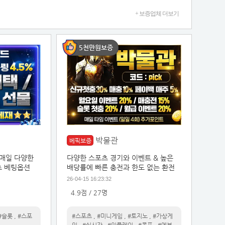
+ 보증업체 더보기
5천만원보증
박물관
베픽보증
일매일 다양한
다양한 스포츠 경기와 이벤트 & 높은
츠 베팅옵션
배당률에 빠른 충전과 한도 없는 환전
26-04-15 16:23:32
4.9점 / 27명
#슬롯
,
#스포
#스포츠
,
#미니게임
,
#토지노
,
#가상게
임
,
#실시간
,
#인플레이
,
#콤프
,
#에볼