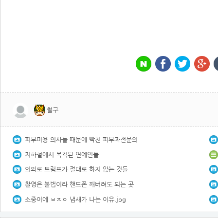
철구
피부미용 의사들 때문에 빡친 피부과전문의
지하철에서 목격된 연예인들
의외로 트럼프가 절대로 하지 않는 것들
촬영은 불법이라 핸드폰 깨버려도 되는 곳
소중이에 ㅂㅈㅇ 냄새가 나는 이유.jpg