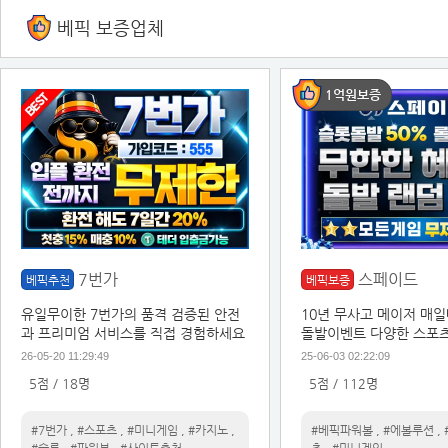
베픽 보증업체
1억원보증
7번가
스페이드
베픽추천
베픽보증
유일무이한 7번가의 품격 검증된 안전
10년 무사고 메이저 매
과 프리미엄 서비스를 직접 경험하세요
돌발이벤트 다양한 스포
26-05-20 11:29:49
25-06-03 02:22:09
5점 / 18명
5점 / 112명
#7번가
,
#스포츠
,
#미니게임
,
#카지노
,
#베픽파워볼
,
#에볼루션
,
#슬롯
,
#파워볼
,
#사이트추천
츠
,
#미니게임