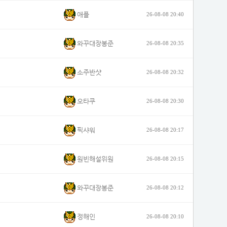
애플
26-08-08 20:40
와꾸대장봉준
26-08-08 20:35
소주반샷
26-08-08 20:32
오타쿠
26-08-08 20:30
픽샤워
26-08-08 20:17
원빈해설위원
26-08-08 20:15
와꾸대장봉준
26-08-08 20:12
정해인
26-08-08 20:10