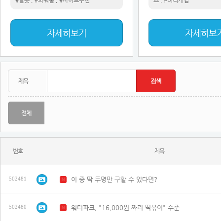
자세히보기
자세히보
전체
번호
제목
이 중 딱 두명만 구할 수 있다면?
502481
N
워터파크, "16,000원 짜리 떡볶이" 수준
502480
N