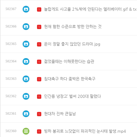
놀랍게도 사고율 2%밖에 안된다는 엘리베이터.gif & tx
502367
N
현재 혐한 수준으로 방한 안하는 것
502366
N
운이 정말 좋지 않았던 드라마.jpg
502365
N
젊었을때는 이해못한다는 습관
502364
N
침대축구 하다 좆박은 한국축구
502363
N
인간용 냉장고’ 벌써 200대 팔렸다
502362
N
현대차 진짜 큰일남
502361
N
빙하 붕괴로 느닷없이 파괴적인 눈사태 발생.mp4
502360
N