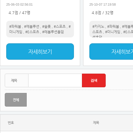
25-06-03 02:56:01
25-10-07 17:19:58
4.7점 / 47명
4.8점 / 32명
#파워볼
,
#에볼루션
,
#슬롯
,
#스포츠
,
#
#카지노
,
#파워볼
,
#에볼
미니게임
,
#E스포츠
,
#레볼루션홀덤
스포츠
,
#미니게임
,
#E스
션홀덤
자세히보기
자세히보
전체
번호
제목