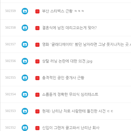
부산 스타벅스 근황 ㅋㅋㅋ
502359
N
결혼식에 남친 데리고오는게 맞아?
502358
N
영화 '글래디에이터' 봤던 남자라면 그냥 못지나치는 곳.
502357
N
상탈 러닝 논란에 대한 의견.jpg
502356
N
충격적인 공인 중개사 근황
502355
N
소름돋게 정확한 무의식 심리테스트
502354
N
현재) 난리난 차로 사람한테 돌진한 사건 ㄷㄷ
502353
N
신입이 그랜저 끌고와서 난리난 회사
502352
N