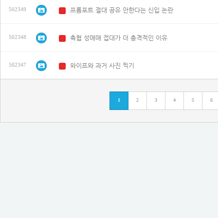
프롬포트 절대 공유 안한다는 신입 논란
502349
N
축협 성매매 접대가 더 충격적인 이유
502348
N
와이프와 과거 사진 찍기
502347
N
1
2
3
4
5
6