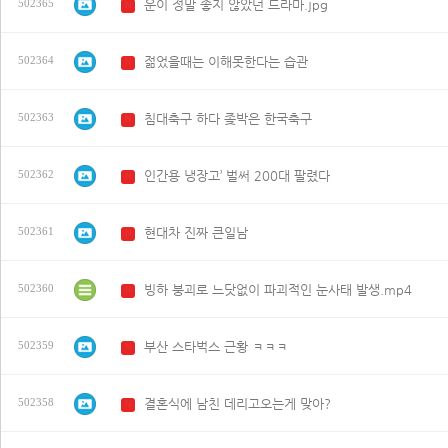
운이 정말 좋지 않았던 드라마.jpg
502365
N
젊었을때는 이해못한다는 습관
502364
N
침대축구 하다 좆박은 한국축구
502363
N
인간용 냉장고’ 벌써 200대 팔렸다
502362
N
현대차 진짜 큰일남
502361
N
빙하 붕괴로 느닷없이 파괴적인 눈사태 발생.mp4
502360
N
부산 스타벅스 근황 ㅋㅋㅋ
502359
N
결혼식에 남친 데리고오는게 맞아?
502358
N