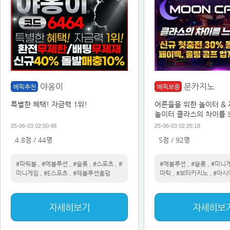
야옹이
문카지노
베픽추천
베픽보증
특별한 혜택! 자금력 1위!
어른들을 위한 놀이터 &
놀이터 클라스의 차이를
25-06-03 02:50:48
25-06-03 02:26:18
4.8점 / 44명
5점 / 92명
#파워볼
,
#에볼루션
,
#슬롯
,
#스포츠
,
#
#에볼루션
,
#슬롯
,
#미니
미니게임
,
#E스포츠
,
#레볼루션홀덤
마틱
,
#보타카지노
,
#아시
자세히보기
자세히보