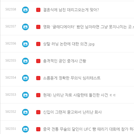
결혼식에 남친 데리고오는게 맞아?
502358
N
영화 '글래디에이터' 봤던 남자라면 그냥 못지나치는 곳.
502357
N
상탈 러닝 논란에 대한 의견.jpg
502356
N
충격적인 공인 중개사 근황
502355
N
소름돋게 정확한 무의식 심리테스트
502354
N
현재) 난리난 차로 사람한테 돌진한 사건 ㄷㄷ
502353
N
신입이 그랜저 끌고와서 난리난 회사
502352
N
502351
N