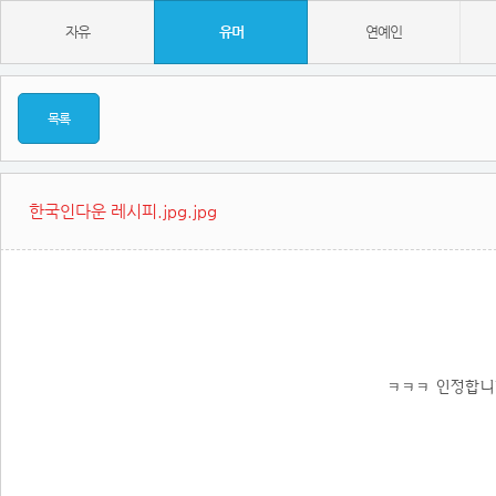
자유
유머
연예인
목록
한국인다운 레시피.jpg.jpg
ㅋㅋㅋ 인정합니