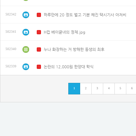
하루만에 20 정도 벌고 기분 째진 택시기사 아저씨
502342
N
H컵 베이글녀의 정체.jpg
502341
N
누나 화장하는 거 방해한 동생의 최후
502340
N
논란의 12,000원 한양대 학식
502339
N
1
2
3
4
5
6