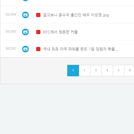
알고보니 흙수저 출신인 배우 이성경.jpg
502394
N
KFC에서 청혼한 커플
502393
N
국내 최초 미국 파워볼 로또 1등 당첨자 확율,,,
502392
N
1
2
3
4
5
6