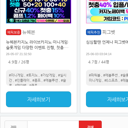
뉴헤븐
피그벳
베픽보증
베픽추천
뉴헤븐카지노 라이브카지노·미니게임·
심심할땐 언제나 피그벳에
슬롯게임 다양한 이벤트 진행, 첫충·재
충·페이백 혜택과 빠른충전 무제한환전
26-05-07 21:32:50
25-06-03 03:04:14
지원
4.9점 / 26명
4.7점 / 44명
#미니게임
,
#토지노
,
#가상게임
,
#실시
#파워볼
,
#에볼루션
,
#슬
간
,
#인플레이
,
#콤프
,
#에볼루션
,
#슬
미니게임
,
#E스포츠
,
#레
롯
,
#페이백
,
#쿠폰
자세히보기
자세히보