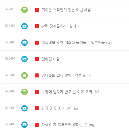
귀여운 스타일의 일본 여친 체감
502410
N
남편 정자를 받고 싶대요
502409
N
원폭절을 맞아 개소리 늘어놓는 일본인들.twt
502408
N
연예인 미담
502407
N
엄마들의 엘리베이터 격투.mp4
502406
N
쿠팡에 남자가 안 가는 이유 요약..gif
502405
N
한국 양궁 또 사고침.jpg
502404
N
자랑할 게 고모밖에 없다는 분.jpg
502403
N