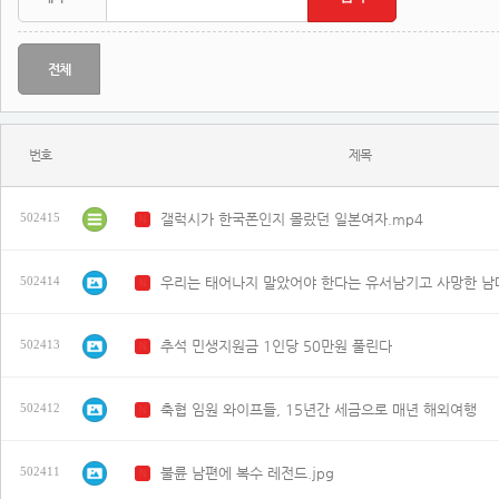
전체
번호
제목
갤럭시가 한국폰인지 몰랐던 일본여자.mp4
502415
N
우리는 태어나지 말았어야 한다는 유서남기고 사망한 남매
502414
N
추석 민생지원금 1인당 50만원 풀린다
502413
N
축협 임원 와이프들, 15년간 세금으로 매년 해외여행
502412
N
불륜 남편에 복수 레전드.jpg
502411
N