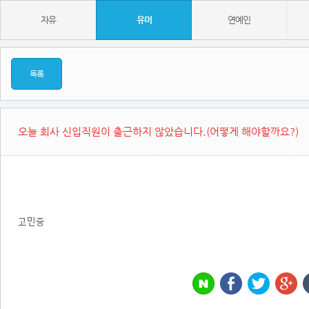
자유
유머
연예인
목록
오늘 회사 신입직원이 출근하지 않았습니다.(어떻게 해야할까요?)
고민중