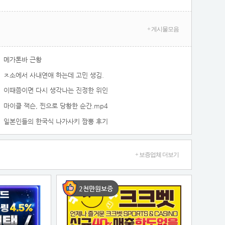
+ 게시물모음
메가톤바 근황
ㅈ소에서 사내연애 하는데 고민 생김.
이때쯤이면 다시 생각나는 진정한 위인
마이클 잭슨, 찐으로 당황한 순간.mp4
일본인들의 한국식 나가사키 짬뽕 후기
+ 보증업체 더보기
2천만원보증