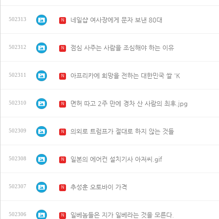
네일샵 여사장에게 문자 보낸 80대
502313
N
점심 사주는 사람을 조심해야 하는 이유
502312
N
아프리카에 희망을 전하는 대한민국 쌀 'K
502311
N
면허 따고 2주 만에 경차 산 사람의 최후.jpg
502310
N
의외로 트럼프가 절대로 하지 않는 것들
502309
N
일본의 에어컨 설치기사 아저씨.gif
502308
N
추성훈 오토바이 가격
502307
N
일베놈들은 지가 일베라는 것을 모른다.
502306
N