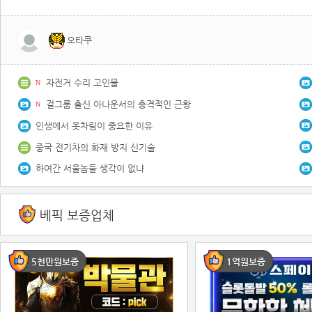
오타쿠
자전거 수리 고인물
N
걸그룹 출신 아나운서의 충격적인 근황
N
인생에서 옷차림이 중요한 이유
중국 전기차의 화재 방지 신기술
하여간 서울놈들 생각이 없냐
베픽 보증업체
5천만원보증
1억원보증