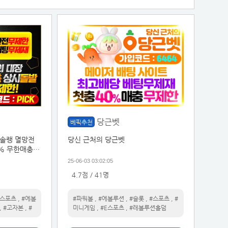
당근벳
베픽추천
J솔랭 멸망전
당신 근처의 당근벳
% 무한매충이
25-06-03 03:02:05
4.7점 / 41명
E스포츠
,
#에볼
#파워볼
,
#에볼루션
,
#슬롯
,
#스포츠
,
#
,
#고자본
,
#
미니게임
,
#E스포츠
,
#레볼루션홀덤