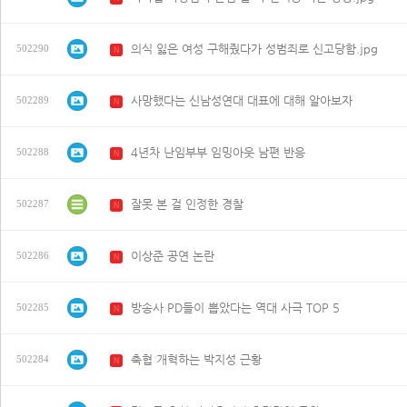
의식 잃은 여성 구해줬다가 성범죄로 신고당함.jpg
502290
N
사망했다는 신남성연대 대표에 대해 알아보자
502289
N
4년차 난임부부 임밍아웃 남편 반응
502288
N
잘못 본 걸 인정한 경찰
502287
N
이상준 공연 논란
502286
N
방송사 PD들이 뽑았다는 역대 사극 TOP 5
502285
N
축협 개혁하는 박지성 근황
502284
N