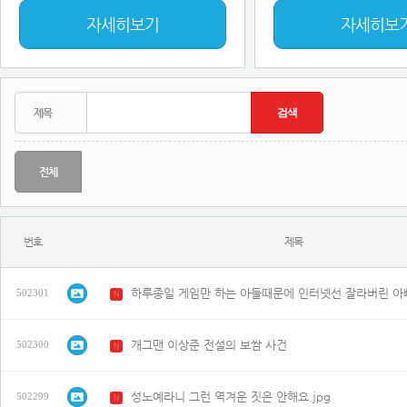
자세히보기
자세히보
전체
번호
제목
하루종일 게임만 하는 아들때문에 인터넷선 잘라버린 아
502301
N
개그맨 이상준 전설의 보쌈 사건
502300
N
성노예라니 그런 역겨운 짓은 안해요.jpg
502299
N