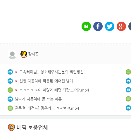
장사꾼
고속터미널.. 청소해주시는분의 직업정신..
N
신형 자동차에 작용된 에어컨 냉매
N
ㅋㅋㅋㅋ ㅄ아 이렇게 빼면 되잖....어?.mp4
N
남자가 자동차에 돈 쓰는 이유
한문철_레전드] 멈추라고 ㄱㅅㄲ야.mp4
베픽 보증업체