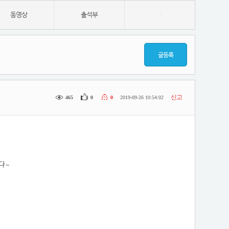
동영상
출석부
-
글등록
신고
465
0
0
2019-09-26 10:54:02
다~