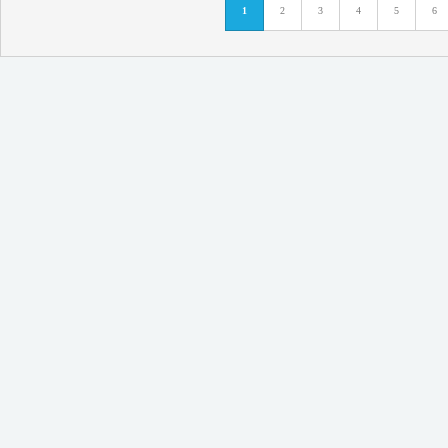
1
2
3
4
5
6