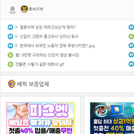
홍보도배
결혼식에 남친 데리고오는게 맞아?
N
신입이 그랜저 끌고와서 난리난 회사
N
한국에서 외국인 노동자 전부 추방시키면?.jpg
N
혐) 9만명 규모라는 신천지 청년 봉사단
건들면 ㅈ될거 같은 테토녀.gif
베픽 보증업체