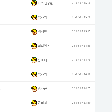
타짜신정환
26-08-07 15:50
픽샤워
26-08-07 15:30
정해인
26-08-07 15:15
미니언즈
26-08-07 14:35
음바페
26-08-07 14:20
픽샤워
26-08-07 14:10
장사꾼
t
26-08-07 14:05
곰비서
26-08-07 13:50