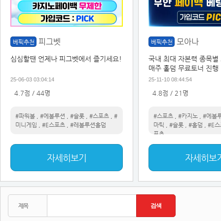
피그벳
모아나
베픽추천
베픽추천
심심할땐 언제나 피그벳에서 즐기세요!
국내 최대 자본력 종목별
매주 홀덤 무료토너 진행 
25-06-03 03:04:14
25-11-10 08:44:54
4.7점 / 44명
4.8점 / 21명
#파워볼
,
#에볼루션
,
#슬롯
,
#스포츠
,
#
#스포츠
,
#카지노
,
#에볼
미니게임
,
#E스포츠
,
#레볼루션홀덤
마틱
,
#슬롯
,
#홀덤
,
#E
포츠
자세히보기
자세히보