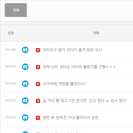
전체
번호
제목
여자친구 본가 갔다가 충격 받은 의사
502386
N
현재 난리 났다는 네이버 블로거들 근황ㄷㄷㄷ
502385
N
너구리에 계란을 풀었다고?
502384
N
길 가다 뺨 맞고 5천 준다면 '신고 한다 vs 감사 한다'
502383
N
방탄 뷔 반려견 기내 돌아다녀 논란
502382
N