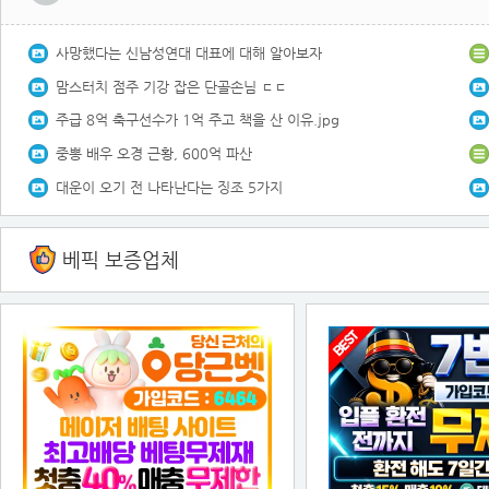
사망했다는 신남성연대 대표에 대해 알아보자
맘스터치 점주 기강 잡은 단골손님 ㄷㄷ
주급 8억 축구선수가 1억 주고 책을 산 이유.jpg
중뽕 배우 오경 근황, 600억 파산
대운이 오기 전 나타난다는 징조 5가지
베픽 보증업체