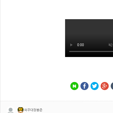
와꾸대장봉준