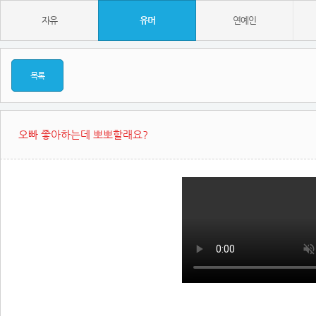
자유
유머
연예인
목록
오빠 좋아하는데 뽀뽀할래요?