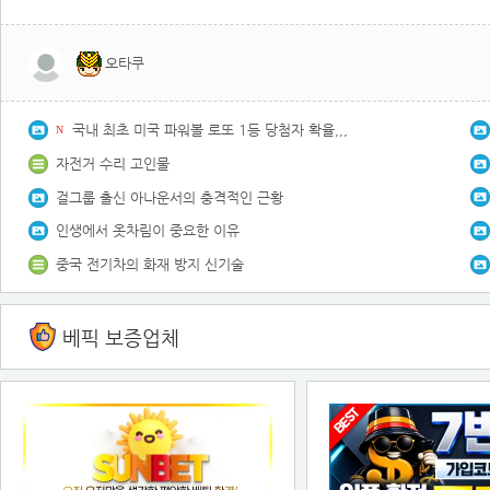
오타쿠
국내 최초 미국 파워볼 로또 1등 당첨자 확율,,,
N
자전거 수리 고인물
걸그룹 출신 아나운서의 충격적인 근황
인생에서 옷차림이 중요한 이유
중국 전기차의 화재 방지 신기술
베픽 보증업체