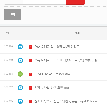
전체
번호
제목
역대 육해공 참모총장 46명 입장문
502400
N
요즘 단체로 코리아 패싱중이라는 유명 연합 근황
502399
N
안 맞을 줄 알고 선빵친 여자
502398
N
서양 누나의 인생 조언.jpg
502397
N
현재 나무위키 실검 1위인 김규원. mp4 & toon
502396
N