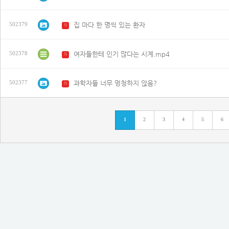
집 마다 한 명씩 있는 환자
502379
N
여자들한테 인기 많다는 시계.mp4
502378
N
과학자들 너무 멍청하지 않음?
502377
N
1
2
3
4
5
6