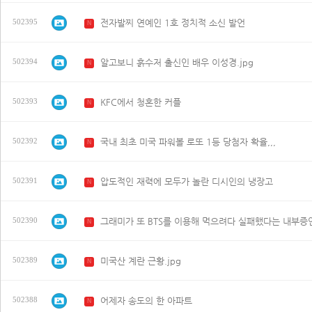
전자발찌 연예인 1호 정치적 소신 발언
502395
N
알고보니 흙수저 출신인 배우 이성경.jpg
502394
N
KFC에서 청혼한 커플
502393
N
국내 최초 미국 파워볼 로또 1등 당첨자 확율,,,
502392
N
압도적인 재력에 모두가 놀란 디시인의 냉장고
502391
N
그래미가 또 BTS를 이용해 먹으려다 실패했다는 내부증
502390
N
미국산 계란 근황.jpg
502389
N
어제자 송도의 한 아파트
502388
N