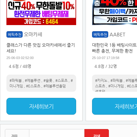
오마카세
AABET
베픽추천
베픽추천
클래스가 다른 맛집 오마카세에서 즐기
대한민국 1등 배팅사이트 
세요!
빠른 충전, 무제한 환전
25-06-03 02:52:00
25-10-07 17:19:58
4.6점 / 48명
4.8점 / 32명
#파워볼
,
#에볼루션
,
#슬롯
,
#스포츠
,
#
#카지노
,
#파워볼
,
#에볼
미니게임
,
#E스포츠
,
#레볼루션홀덤
스포츠
,
#미니게임
,
#E스
션홀덤
자세히보기
자세히보