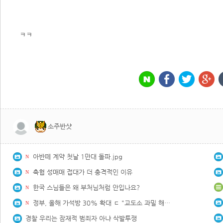
ㅋㅋ
소주반샷
아반떼 계약 첫날 1만대 돌파.jpg
N
축협 성매매 접대가 더 충격적인 이유
N
한국 스님들은 왜 부처님처럼 안입나요?
N
정부, 올해 가석방 30% 확대 ㄷ "교도소 과밀 해소위해"
N
경찰 우리는 잠재적 범죄자 아냐 삭발투쟁