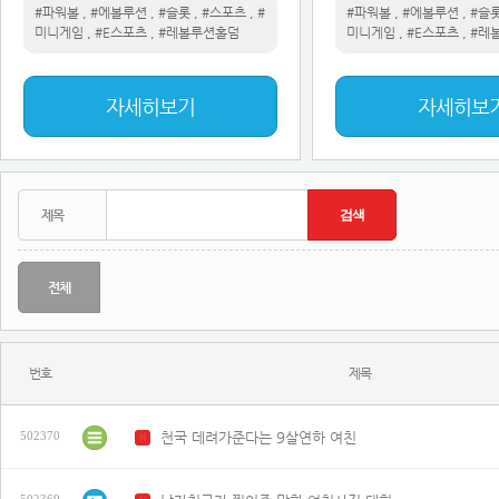
#파워볼
,
#에볼루션
,
#슬롯
,
#스포츠
,
#
#파워볼
,
#에볼루션
,
#슬
미니게임
,
#E스포츠
,
#레볼루션홀덤
미니게임
,
#E스포츠
,
#레
자세히보기
자세히보
전체
번호
제목
천국 데려가준다는 9살연하 여친
502370
N
502369