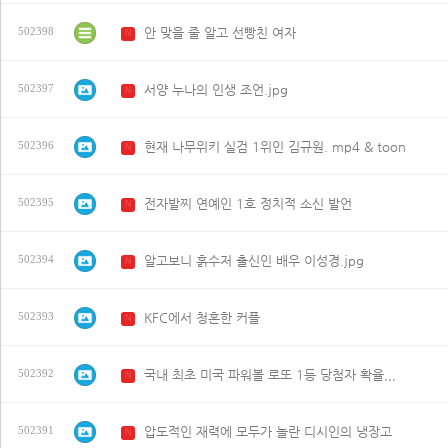
안 맞을 줄 알고 선빵친 여자
502398
N
서양 누나의 인생 조언.jpg
502397
N
현재 나무위키 실검 1위인 김규원. mp4 & toon
502396
N
전자발찌 연예인 1호 정치적 소신 발언
502395
N
알고보니 흙수저 출신인 배우 이성경.jpg
502394
N
KFC에서 청혼한 커플
502393
N
국내 최초 미국 파워볼 로또 1등 당첨자 확율,,,
502392
N
압도적인 재력에 모두가 놀란 디시인의 냉장고
502391
N