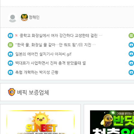
정해인
중학교 화장실에서 여자 강간하다 교생한테 걸린 일진
N
"한국 물, 화장실 물 같아…안 줘도 됨"/日 지진 피해 한국 기업 지원
일본의 에어컨 설치기사 아저씨.gif
백대표가 사업하면서 진짜 충격 받았을때 썰
축협 개혁하는 박지성 근황
베픽 보증업체