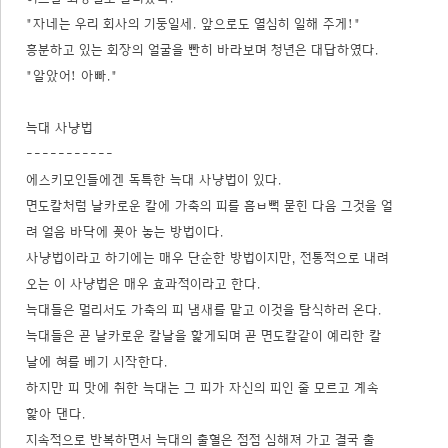
"자네는 우리 회사의 기둥일세. 앞으로도 열심히 일해 주게!"
흥분하고 있는 회장의 얼굴을 빤히 바라보며 청년은 대답하였다.
"알았어! 아빠."
늑대 사냥법
-----------
에스키모인들에겐 독특한 늑대 사냥법이 있다.
면도칼처럼 날카로운 칼에 가축의 피를 흠ㅂ뻑 묻힌 다음 그것을 얼
려 얼음 바닥에 꽂아 놓는 방법이다.
사냥법이라고 하기에는 매우 단순한 방법이지만, 전통적으로 내려
오는 이 사냥법은 매우 효과적이라고 한다.
늑대들은 멀리서도 가축의 피 냄새를 맡고 이것을 탐식하러 온다.
늑대들은 곧 날카로운 칼날을 핥게되며 곧 면도칼같이 예리한 칼
날에 혀를 베기 시작한다.
하지만 피 맛에 취한 늑대는 그 피가 자신의 피인 줄 모르고 계속
핥아 댄다.
지속적으로 반복하면서 늑대의 출혈은 점점 심해져 가고 결국 출