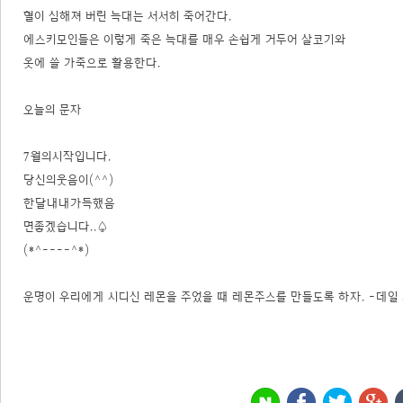
혈이 심해져 버린 늑대는 서서히 죽어간다.
에스키모인들은 이렇게 죽은 늑대를 매우 손쉽게 거두어 살코기와
옷에 쓸 가죽으로 활용한다.
오늘의 문자
7월의시작입니다.
당신의웃음이(^^)
한달내내가득했음
면좋겠습니다..♤
(*^----^*)
운명이 우리에게 시디신 레몬을 주었을 때 레몬주스를 만들도록 하자. -데일 