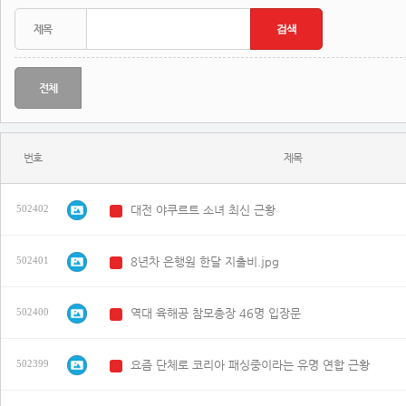
전체
번호
제목
대전 야쿠르트 소녀 최신 근황
502402
N
8년차 은행원 한달 지출비.jpg
502401
N
역대 육해공 참모총장 46명 입장문
502400
N
요즘 단체로 코리아 패싱중이라는 유명 연합 근황
502399
N