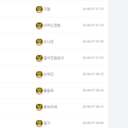
극혐
26-08-07 07:55
타짜신정환
26-08-07 07:10
손나은
26-08-07 07:06
떨어진원숭이
26-08-07 07:05
손예진
26-08-07 06:25
물음표
26-08-07 06:20
홍보도배
26-08-07 06:15
철구
26-08-07 06:00