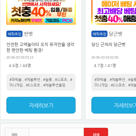
썬벳
당근벳
베픽추천
베픽추천
안전한 고액놀이터 오직 유저만을 생각
당신 근처의 당근벳
한 편안한 베팅 환경!
25-06-03 03:03:13
25-06-03 03:02:05
4.6점 / 44명
4.7점 / 41명
#파워볼
,
#에볼루션
,
#슬롯
,
#스포츠
,
#
#파워볼
,
#에볼루션
,
#슬
미니게임
,
#E스포츠
,
#레볼루션홀덤
미니게임
,
#E스포츠
,
#레
자세히보기
자세히보