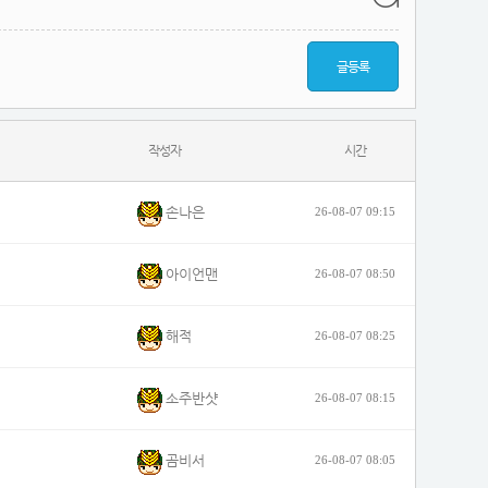
글등록
작성자
시간
손나은
26-08-07 09:15
아이언맨
26-08-07 08:50
해적
26-08-07 08:25
소주반샷
26-08-07 08:15
곰비서
26-08-07 08:05