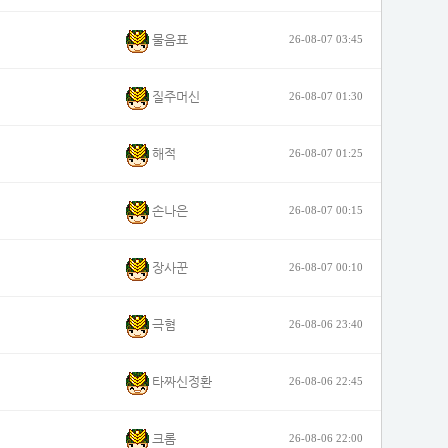
물음표
26-08-07 03:45
질주머신
26-08-07 01:30
해적
26-08-07 01:25
손나은
26-08-07 00:15
장사꾼
26-08-07 00:10
극혐
26-08-06 23:40
타짜신정환
26-08-06 22:45
크롬
26-08-06 22:00