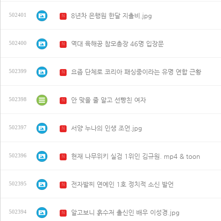
8년차 은행원 한달 지출비.jpg
502401
N
역대 육해공 참모총장 46명 입장문
502400
N
요즘 단체로 코리아 패싱중이라는 유명 연합 근황
502399
N
안 맞을 줄 알고 선빵친 여자
502398
N
서양 누나의 인생 조언.jpg
502397
N
현재 나무위키 실검 1위인 김규원. mp4 & toon
502396
N
전자발찌 연예인 1호 정치적 소신 발언
502395
N
알고보니 흙수저 출신인 배우 이성경.jpg
502394
N