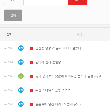
전체
번호
제목
인간용 냉장고’ 벌써 200대 팔렸다
502362
N
현대차 진짜 큰일남
502361
N
빙하 붕괴로 느닷없이 파괴적인 눈사태 발생.mp4
502360
N
부산 스타벅스 근황 ㅋㅋㅋ
502359
N
결혼식에 남친 데리고오는게 맞아?
502358
N