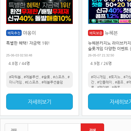
야옹이
뉴헤븐
베픽추천
베픽보증
특별한 혜택! 자금력 1위!
뉴헤븐카지노 라이브카지
슬롯게임 다양한 이벤트 진
충·페이백 혜택과 빠른충
25-06-03 02:50:48
26-05-07 21:32:50
지원
4.8점 / 44명
4.9점 / 26명
#파워볼
,
#에볼루션
,
#슬롯
,
#스포츠
,
#
#미니게임
,
#토지노
,
#가
미니게임
,
#E스포츠
,
#레볼루션홀덤
간
,
#인플레이
,
#콤프
,
#
롯
,
#페이백
,
#쿠폰
자세히보기
자세히보