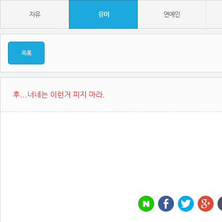
자유
유머
연예인
목록
후...너네는 이런거 피지 마라.