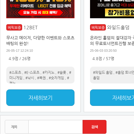
12BET
와일드홀덤
베픽보증
베픽보증
무사고 메이저, 다양한 이벤트와 스포츠
온라인 홀덤의 절대강자 
배팅의 완성!
의 무료토너먼트진행 보증
이트
26-05-17 12:24:10
25-06-03 03:20:50
4.9점 / 26명
4.8점 / 57명
#스포츠
,
#E-스포츠
,
#카지노
,
#슬롯
,
#
#와일드 홀덤
,
#홀덤 토너
미니게임
,
#낚시
,
#복권
,
#숫자게임
,
#
홀덤
케노
자세히보기
자세히보