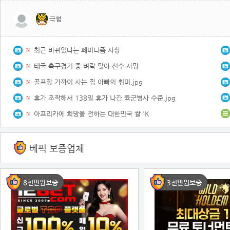
극혐
최근 바뀌었다는 페미니즘 사상
N
태국 축구경기 중 벼락 맞아 선수 사망
N
골프장 가까이 사는 집 아빠의 취미.jpg
N
휴가 조작해서 138일 휴가 나간 육군병사 수준.jpg
N
아프리카에 희망을 전하는 대한민국 쌀 'K
N
베픽 보증업체
8천만원보증
3천만원보증