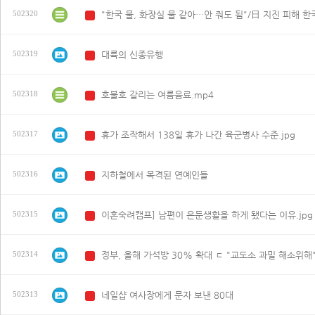
502320
N
대륙의 신종유행
502319
N
호불호 갈리는 여름음료.mp4
502318
N
휴가 조작해서 138일 휴가 나간 육군병사 수준.jpg
502317
N
지하철에서 목격된 연예인들
502316
N
이혼숙려캠프] 남편이 은둔생활을 하게 됐다는 이유.jpg
502315
N
정부, 올해 가석방 30% 확대 ㄷ "교도소 과밀 해소위해
502314
N
네일샵 여사장에게 문자 보낸 80대
502313
N