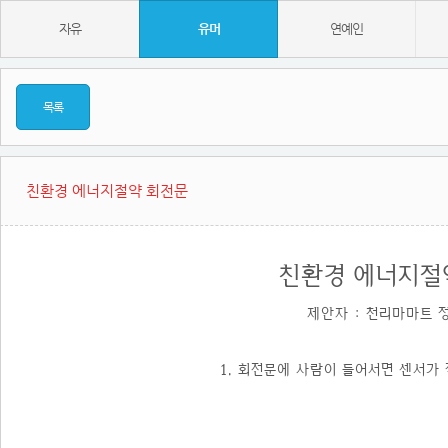
자유
유머
연예인
목록
친환경 에너지절약 회전문
친환경 에너지절
제안자 : 천리마마트 
1. 회전문에 사람이 들어서면 센서가