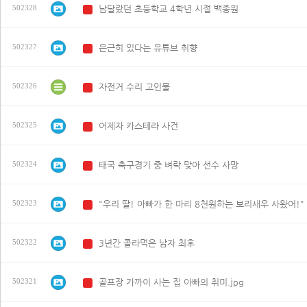
남달랐던 초등학교 4학년 시절 백종원
502328
N
은근히 있다는 유튜브 취향
502327
N
자전거 수리 고인물
502326
N
어제자 카스테라 사건
502325
N
태국 축구경기 중 벼락 맞아 선수 사망
502324
N
"우리 딸! 아빠가 한 마리 8천원하는 보리새우 사왔어!"
502323
N
3년간 콜라먹은 남자 최후
502322
N
골프장 가까이 사는 집 아빠의 취미.jpg
502321
N