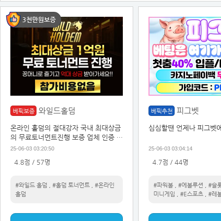
3천만원보증
와일드홀덤
피그벳
베픽보증
베픽추천
온라인 홀덤의 절대강자 국내 최대상금
심심할땐 언제나 피그벳에
의 무료토너먼트진행 보증 업체 인증 사
이트
25-06-03 03:20:50
25-06-03 03:04:14
4.8점 / 57명
4.7점 / 44명
#와일드 홀덤
,
#홀덤 토너먼트
,
#온라인
#파워볼
,
#에볼루션
,
#슬
홀덤
미니게임
,
#E스포츠
,
#레