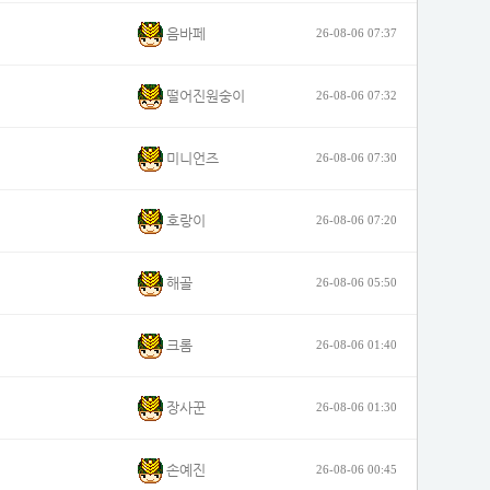
음바페
26-08-06 07:37
떨어진원숭이
26-08-06 07:32
미니언즈
26-08-06 07:30
호랑이
26-08-06 07:20
해골
26-08-06 05:50
크롬
26-08-06 01:40
장사꾼
26-08-06 01:30
손예진
26-08-06 00:45