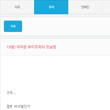
자유
유머
연예인
목록
19썰) 귀여운 와이프와의 첫날밤
크윽...
결혼 바이럴인가