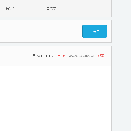
동영상
출석부
-
글등록
신고
684
0
0
2021-07-13 18:36:03