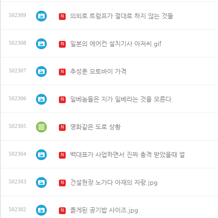
의외로 트럼프가 절대로 하지 않는 것들
502309
N
일본의 에어컨 설치기사 아저씨.gif
502308
N
추성훈 오토바이 가격
502307
N
일베놈들은 지가 일베라는 것을 모른다.
502306
N
영화같은 도로 상황
502305
N
백대표가 사업하면서 진짜 충격 받았을때 썰
502304
N
건설현장 노가다 아재의 자랑.jpg
502303
N
옳게된 공기밥 사이즈.jpg
502302
N