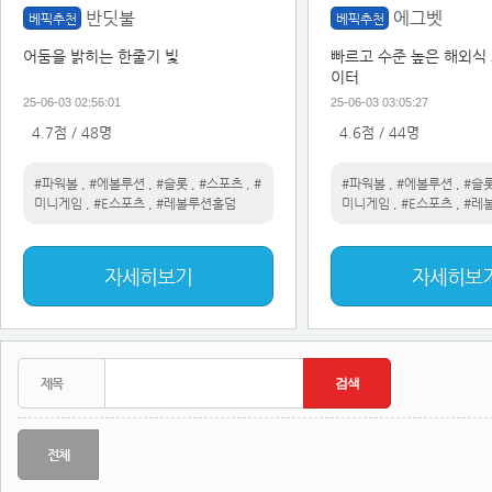
반딧불
에그벳
베픽추천
베픽추천
어둠을 밝히는 한줄기 빛
빠르고 수준 높은 해외식 
이터
25-06-03 02:56:01
25-06-03 03:05:27
4.7점 / 48명
4.6점 / 44명
#파워볼
,
#에볼루션
,
#슬롯
,
#스포츠
,
#
#파워볼
,
#에볼루션
,
#슬
미니게임
,
#E스포츠
,
#레볼루션홀덤
미니게임
,
#E스포츠
,
#레
자세히보기
자세히보
전체