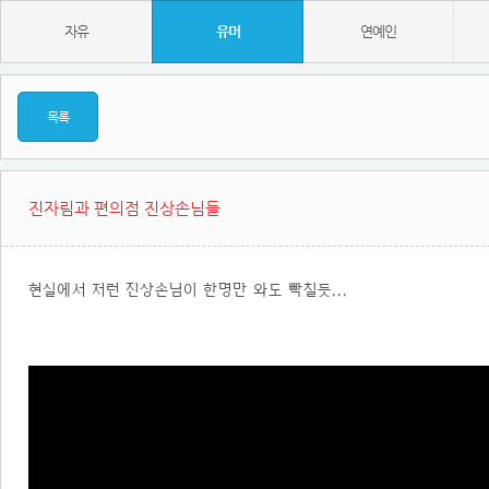
자유
유머
연예인
목록
진자림과 편의점 진상손님들
현실에서 저런 진상손님이 한명만 와도 빡칠듯...