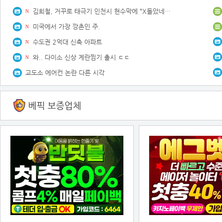
김희철, 거꾸로 태극기 인천시 현수막에 “X돌았네“, 최시원도 호응
N
미국에서 가장 깡촌인 주.
N
수도권 2억대 신축 아파트
N
와.. 다이소 신상 계란찜기 출시 ㄷㄷ
N
교도소 에어컨 논란 다른 시각
베픽 보증업체