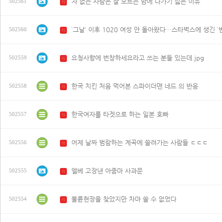
차 없는 사람은 잘 모르는 밤에 나가기 싫은 이유
502561
N
`그날` 이후 1020 여성 안 돌아왔다…스타벅스에 생긴 `
502560
N
요청사항에 번창하세요라고 쓰는 분들 있는데.jpg
502559
N
한국 치킨 처음 먹어본 스파이더맨 네드 의 반응
502558
N
한국여자를 타겟으로 하는 일본 호빠
502557
N
어제 날짜 범람하는 계곡에 쓸려가는 사람들 ㄷㄷㄷ
502556
N
엘베 고장낸 아줌마 사과문
502555
N
불륜현장을 찾았지만 차마 쏠 수 없었다
502554
N