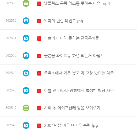
넷플릭스 구독 취소를 못하는 이유.mp4
502553
N
악마의 편집 레전드.jpg
502552
N
파브리가 이해 못하는 한국음식들
502551
N
불륜을 와이프랑 하면 되는거 아님?
502550
N
주유소에서 기름 넣고 차 고장 났다는 차주
502549
N
이틀 전 캐나다 공항에서 발생한 황당 사건
502548
N
샤워 후 와이프한테 알몸 보여주기
502547
N
2004년생 미국 여배우 논란.jpg
502546
N